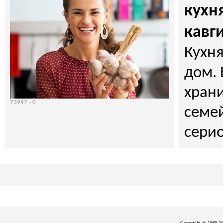
кухн
кавг
Кухня
дом. 
хран
73947 -
0
семе
серио
Copyright © 1998-20