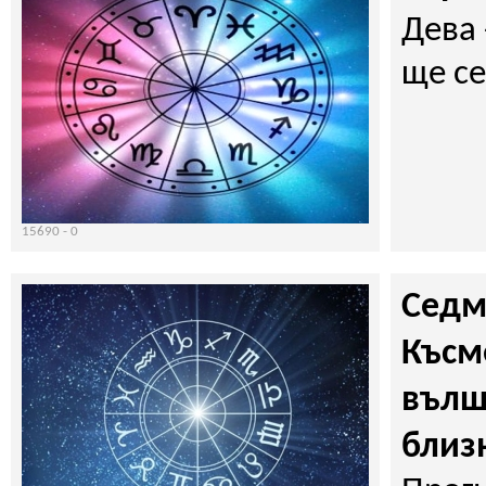
Дева 
ще се
15690 -
0
Седм
Късме
вълш
близ