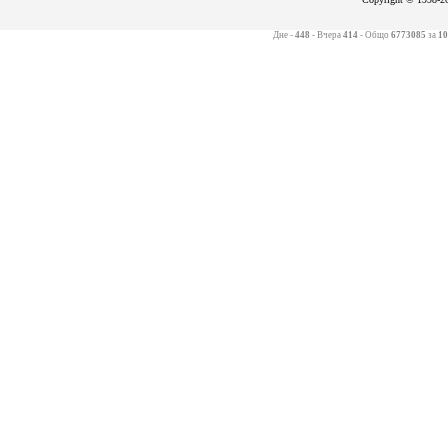
Дне -
448
- Вчера
414
- Общо
6773085
за
10