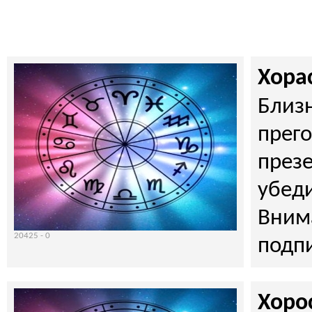
Хорас
Близн
прего
през
убеди
Вним
20425 -
0
подпи
Хорос