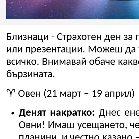
Близнаци - Страхотен ден за
или презентации. Можеш да 
всичко. Внимавай обаче как
бързината.
♈ Овен (21 март – 19 април)
Денят накратко:
Днес енер
Овни! Имаш усещането, ч
планини, и честно казано