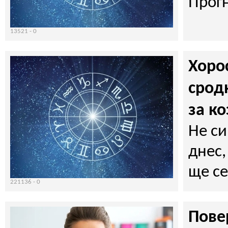
Прогн
13521 -
0
Хоро
срод
за к
Не си
днес,
ще се
221136 -
0
Пове