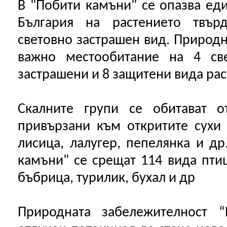
В "Побити камъни" се опазва ед
България на растението твърд
световно застрашен вид. Природн
важно местообитание на 4 све
застрашени и 8 защитени вида рас
Скалните групи се обитават о
привързани към откритите сухи 
лисица, лалугер, пепелянка и др
камъни" се срещат 114 вида птиц
бъбрица, турилик, бухал и др
Природната забележителност 