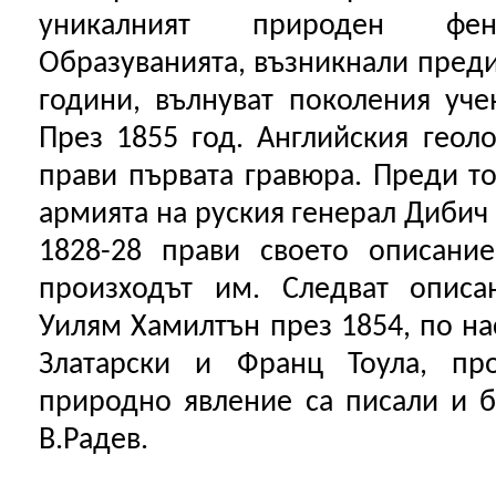
уникалният природен фен
Образуванията, възникнали преди
години, вълнуват поколения уче
През 1855 год. Английския геоло
прави първата гравюра. Преди т
армията на руския генерал Дибич 
1828-28 прави своето описани
произходът им. Следват описа
Уилям Хамилтън през 1854, по на
Златарски и Франц Тоула, про
природно явление са писали и 
В.Радев.