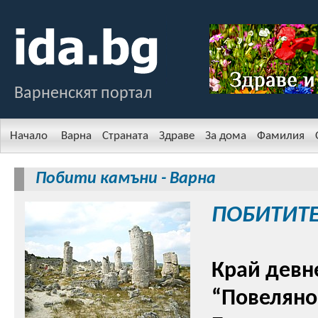
Варненскят портал
Начало
Варна
Страната
Здраве
За дома
Фамилия
Побити камъни - Варна
ПОБИТИТ
Край девн
“Повелянов