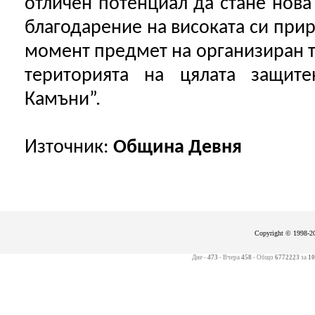
отличен потенциал да стане нова
благодарение на високата си прир
момент предмет на организиран т
територията на цялата защите
Камъни”.
Източник:
Община Девня
Copyright © 1998-20
Дне -
473
- Вчера
458
- Общо
6772223
за
10