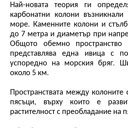
Най-новата теория ги определ
карбонатни колони възникнали
море. Каменните колони и стълб
до 7 метра и диаметър при напре
Общото обемно пространство
представлява една ивица с по
успоредно на морския бряг. Ш
около 5 км.
Пространствата между колоните с
пясъци, върху които е разв
растителност с преобладание на 