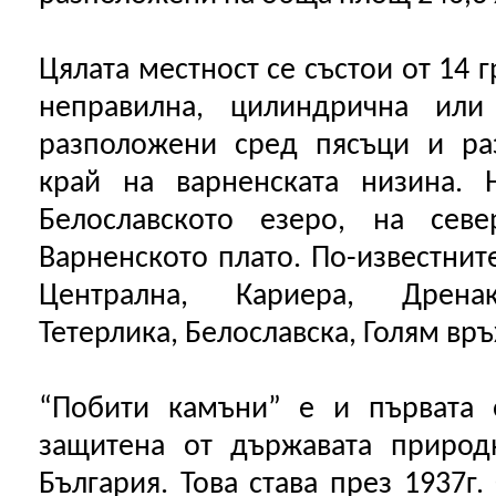
Цялата местност се състои от 14 
неправилна, цилиндрична или
разположени сред пясъци и ра
край на варненската низина. 
Белославското езеро, на сев
Варненското плато. По-известните
Централна, Кариера, Дренак
Тетерлика, Белославска, Голям връ
“Побити камъни” е и първата 
защитена от държавата природ
България. Това става през 1937г.