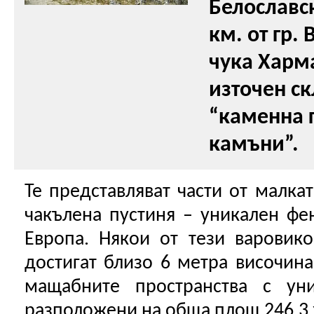
Белославск
км. от гр.
чука Харма
източен с
“каменна г
камъни”.
Те представляват части от малка
чакълена пустиня – уникален ф
Европа. Някои от тези варовик
достигат близо 6 метра височина
мащабните пространства с ун
разположени на обща площ 246,3 